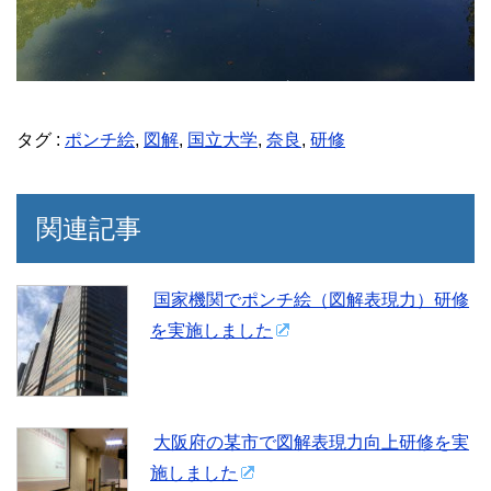
タグ :
ポンチ絵
,
図解
,
国立大学
,
奈良
,
研修
関連記事
国家機関でポンチ絵（図解表現力）研修
を実施しました
大阪府の某市で図解表現力向上研修を実
施しました