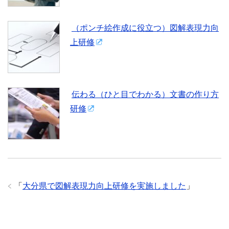
（ポンチ絵作成に役立つ）図解表現力向
上研修
伝わる（ひと目でわかる）文書の作り方
研修
「
大分県で図解表現力向上研修を実施しました
」