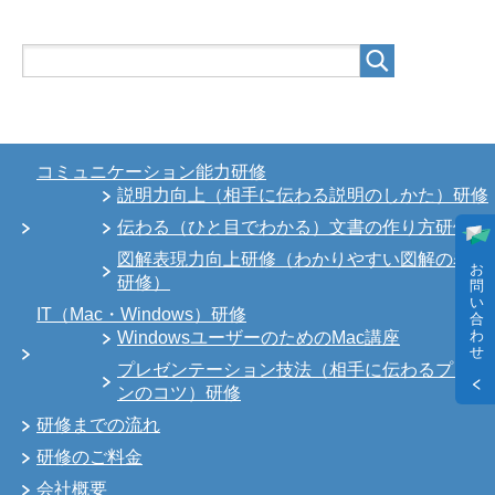
コミュニケーション能力研修
説明力向上（相手に伝わる説明のしかた）研修
伝わる（ひと目でわかる）文書の作り方研修
図解表現力向上研修（わかりやすい図解の表現
お
研修）
問
い
IT（Mac・Windows）研修
合
わ
WindowsユーザーのためのMac講座
せ
プレゼンテーション技法（相手に伝わるプレゼ
ンのコツ）研修
研修までの流れ
研修のご料金
会社概要